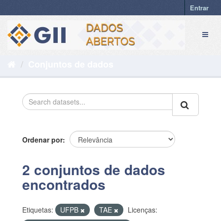
Pular
Entrar
para
o
Toggl
conteúdo
naviga
Conjuntos de dados
Ordenar por
2 conjuntos de dados
encontrados
Etiquetas:
UFPB
TAE
Licenças: