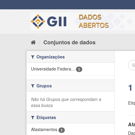
Pular
para
o
conteúdo
Conjuntos de dados
Organizações
Universidade Federa...
1
1
Grupos
Não há Grupos que correspondam a
Eti
essa busca
Etiquetas
Af
Afastamentos
1
Dad