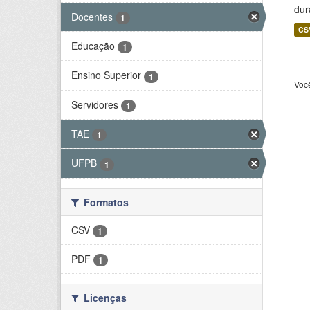
dur
Docentes
1
CS
Educação
1
Ensino Superior
1
Voc
Servidores
1
TAE
1
UFPB
1
Formatos
CSV
1
PDF
1
Licenças