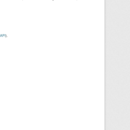
API
).