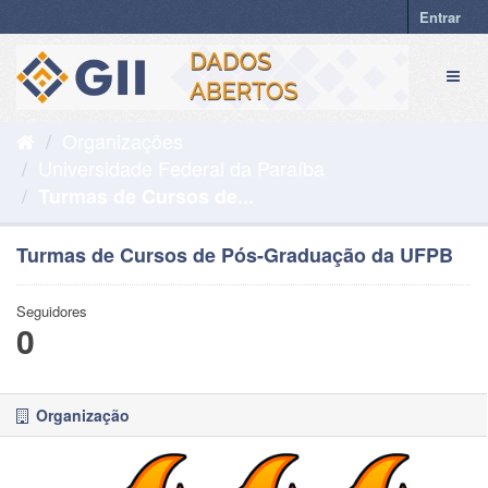
Pular
Entrar
para
o
Toggl
conteúdo
naviga
Organizações
Universidade Federal da Paraíba
Turmas de Cursos de...
Turmas de Cursos de Pós-Graduação da UFPB
Seguidores
0
Organização